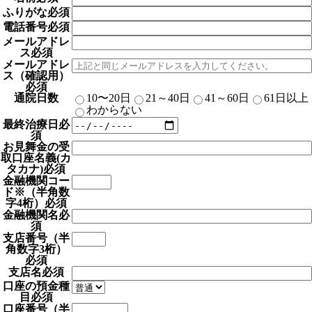
ふりがな
必須
電話番号
必須
メールアドレ
ス
必須
メールアドレ
ス（確認用）
必須
通院日数
10〜20日
21～40日
41～60日
61日以上
わからない
最終治療日
必
須
お見舞金の受
取口座名義(カ
タカナ)
必須
金融機関コー
ド※（半角数
字4桁）
必須
金融機関名
必
須
支店番号（半
角数字3桁）
必須
支店名
必須
口座の預金種
目
必須
口座番号（半