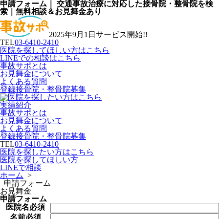
申請フォーム｜ 交通事故治療に対応した接骨院・整骨院を検
索｜無料相談＆お見舞金あり
2025年9月1日サービス開始!!
TEL
03-6410-2410
医院を探してほしい方はこちら
LINEでの相談はこちら
事故サポとは
お見舞金について
よくある質問
登録接骨院・整骨院募集
実績紹介
事故サポとは
お見舞金について
よくある質問
登録接骨院・整骨院募集
TEL
03-6410-2410
医院を探したい方はこちら
医院を探してほしい方
LINEで相談
ホーム
>
申請フォーム
お見舞金
申請フォーム
医院名
必須
名前
必須