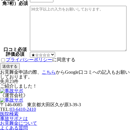
角7桁）
必須
口コミ
必須
評価
必須
プライバシーポリシー
に同意する
お見舞金申請の際、
こちら
からGoogle口コミへの記入もお願い
しております。
先月
23
件
ご紹介しました！
《運営会社》
〒146-0085 東京都大田区久が原3-39-3
TEL:
03-6410-2410
医院検索
事故サポとは
お見舞金について
よくある質問