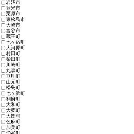
岩沼市
登米市
栗原市
東松島市
大崎市
富谷市
蔵王町
七ヶ宿町
大河原町
村田町
柴田町
川崎町
丸森町
亘理町
山元町
松島町
七ヶ浜町
利府町
大和町
大郷町
大衡村
色麻町
加美町
涌谷町