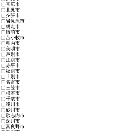
帯広市
北見市
夕張市
岩見沢市
網走市
留萌市
苫小牧市
稚内市
美唄市
芦別市
江別市
赤平市
紋別市
士別市
名寄市
三笠市
根室市
千歳市
滝川市
砂川市
歌志内市
深川市
富良野市