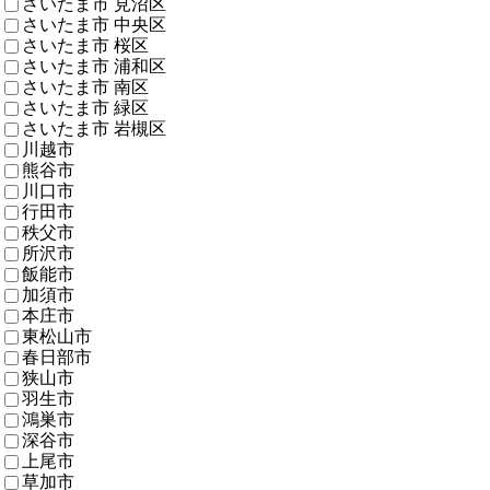
さいたま市 見沼区
さいたま市 中央区
さいたま市 桜区
さいたま市 浦和区
さいたま市 南区
さいたま市 緑区
さいたま市 岩槻区
川越市
熊谷市
川口市
行田市
秩父市
所沢市
飯能市
加須市
本庄市
東松山市
春日部市
狭山市
羽生市
鴻巣市
深谷市
上尾市
草加市