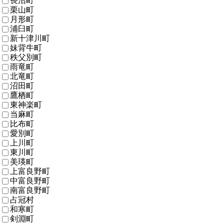
長沼町
栗山町
月形町
浦臼町
新十津川町
妹背牛町
秩父別町
雨竜町
北竜町
沼田町
鷹栖町
東神楽町
当麻町
比布町
愛別町
上川町
東川町
美瑛町
上富良野町
中富良野町
南富良野町
占冠村
和寒町
剣淵町