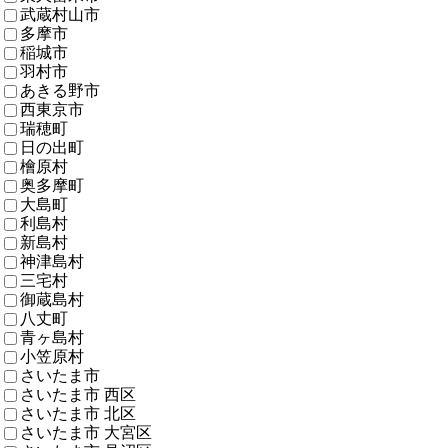
武蔵村山市
多摩市
稲城市
羽村市
あきる野市
西東京市
瑞穂町
日の出町
檜原村
奥多摩町
大島町
利島村
新島村
神津島村
三宅村
御蔵島村
八丈町
青ヶ島村
小笠原村
さいたま市
さいたま市 西区
さいたま市 北区
さいたま市 大宮区