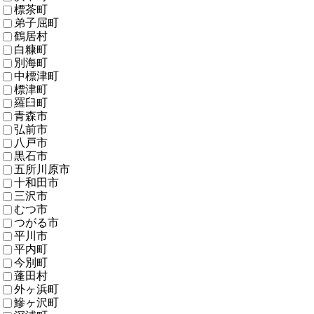
標茶町
弟子屈町
鶴居村
白糠町
別海町
中標津町
標津町
羅臼町
青森市
弘前市
八戸市
黒石市
五所川原市
十和田市
三沢市
むつ市
つがる市
平川市
平内町
今別町
蓬田村
外ヶ浜町
鰺ヶ沢町