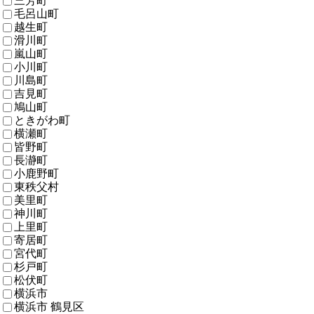
三芳町
毛呂山町
越生町
滑川町
嵐山町
小川町
川島町
吉見町
鳩山町
ときがわ町
横瀬町
皆野町
長瀞町
小鹿野町
東秩父村
美里町
神川町
上里町
寄居町
宮代町
杉戸町
松伏町
横浜市
横浜市 鶴見区