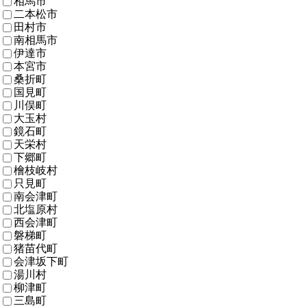
相馬市
二本松市
田村市
南相馬市
伊達市
本宮市
桑折町
国見町
川俣町
大玉村
鏡石町
天栄村
下郷町
檜枝岐村
只見町
南会津町
北塩原村
西会津町
磐梯町
猪苗代町
会津坂下町
湯川村
柳津町
三島町