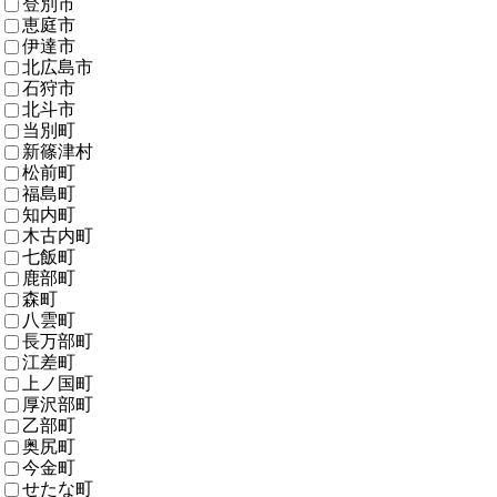
登別市
恵庭市
伊達市
北広島市
石狩市
北斗市
当別町
新篠津村
松前町
福島町
知内町
木古内町
七飯町
鹿部町
森町
八雲町
長万部町
江差町
上ノ国町
厚沢部町
乙部町
奥尻町
今金町
せたな町