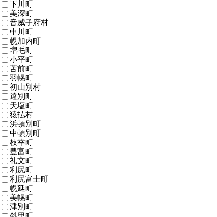
下川町
美深町
音威子府村
中川町
幌加内町
増毛町
小平町
苫前町
羽幌町
初山別村
遠別町
天塩町
猿払村
浜頓別町
中頓別町
枝幸町
豊富町
礼文町
利尻町
利尻富士町
幌延町
美幌町
津別町
斜里町