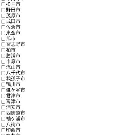
松戸市
野田市
茂原市
成田市
佐倉市
東金市
旭市
習志野市
柏市
勝浦市
市原市
流山市
八千代市
我孫子市
鴨川市
鎌ケ谷市
君津市
富津市
浦安市
四街道市
袖ケ浦市
八街市
印西市