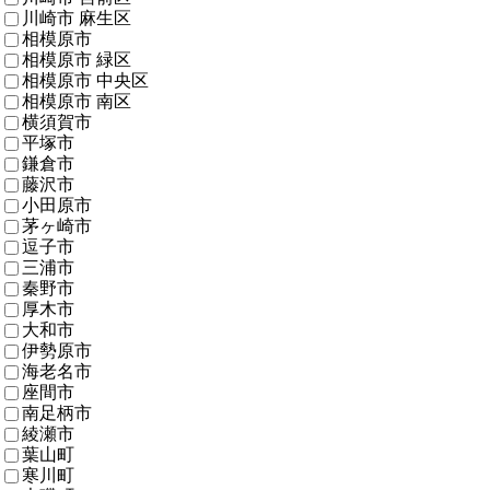
川崎市 麻生区
相模原市
相模原市 緑区
相模原市 中央区
相模原市 南区
横須賀市
平塚市
鎌倉市
藤沢市
小田原市
茅ヶ崎市
逗子市
三浦市
秦野市
厚木市
大和市
伊勢原市
海老名市
座間市
南足柄市
綾瀬市
葉山町
寒川町