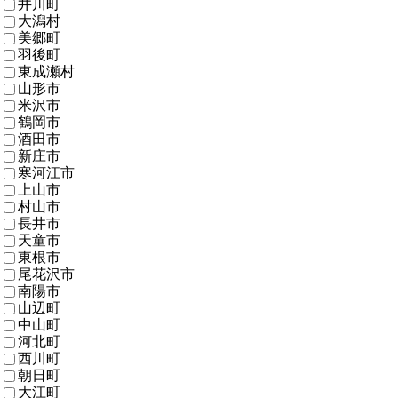
井川町
大潟村
美郷町
羽後町
東成瀬村
山形市
米沢市
鶴岡市
酒田市
新庄市
寒河江市
上山市
村山市
長井市
天童市
東根市
尾花沢市
南陽市
山辺町
中山町
河北町
西川町
朝日町
大江町