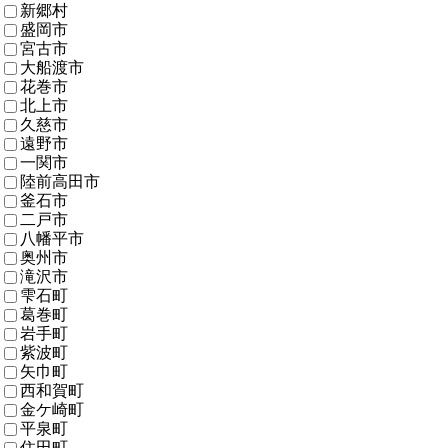
新郷村
盛岡市
宮古市
大船渡市
花巻市
北上市
久慈市
遠野市
一関市
陸前高田市
釜石市
二戸市
八幡平市
奥州市
滝沢市
雫石町
葛巻町
岩手町
紫波町
矢巾町
西和賀町
金ケ崎町
平泉町
住田町