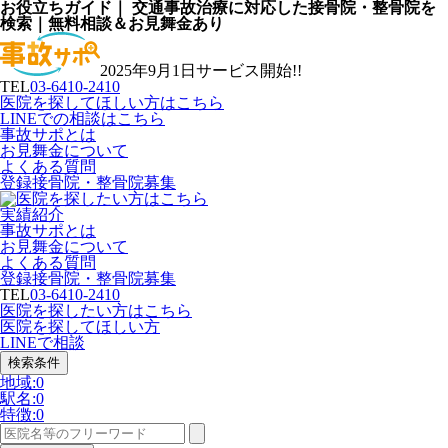
お役立ちガイド｜ 交通事故治療に対応した接骨院・整骨院を
検索｜無料相談＆お見舞金あり
2025年9月1日サービス開始!!
TEL
03-6410-2410
医院を探してほしい方はこちら
LINEでの相談はこちら
事故サポとは
お見舞金について
よくある質問
登録接骨院・整骨院募集
実績紹介
事故サポとは
お見舞金について
よくある質問
登録接骨院・整骨院募集
TEL
03-6410-2410
医院を探したい方はこちら
医院を探してほしい方
LINEで相談
検索条件
地域:
0
駅名:
0
特徴:
0