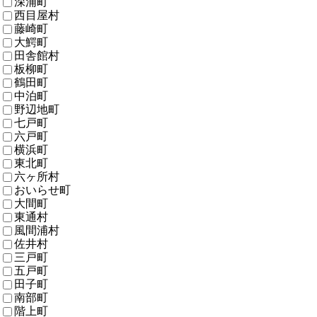
深浦町
西目屋村
藤崎町
大鰐町
田舎館村
板柳町
鶴田町
中泊町
野辺地町
七戸町
六戸町
横浜町
東北町
六ヶ所村
おいらせ町
大間町
東通村
風間浦村
佐井村
三戸町
五戸町
田子町
南部町
階上町