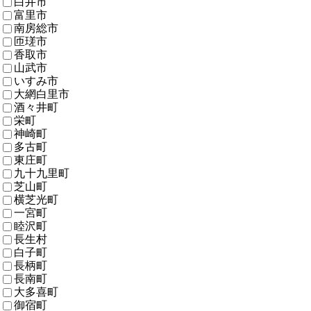
白井市
富里市
南房総市
匝瑳市
香取市
山武市
いすみ市
大網白里市
酒々井町
栄町
神崎町
多古町
東庄町
九十九里町
芝山町
横芝光町
一宮町
睦沢町
長生村
白子町
長柄町
長南町
大多喜町
御宿町