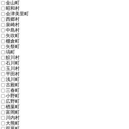
金山町
昭和村
会津美里町
西郷村
泉崎村
中島村
矢吹町
棚倉町
矢祭町
塙町
鮫川村
石川町
玉川村
平田村
浅川町
古殿町
三春町
小野町
広野町
楢葉町
富岡町
川内村
大熊町
双葉町