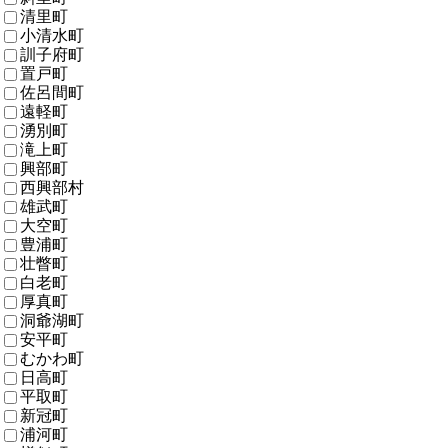
清里町
小清水町
訓子府町
置戸町
佐呂間町
遠軽町
湧別町
滝上町
興部町
西興部村
雄武町
大空町
豊浦町
壮瞥町
白老町
厚真町
洞爺湖町
安平町
むかわ町
日高町
平取町
新冠町
浦河町