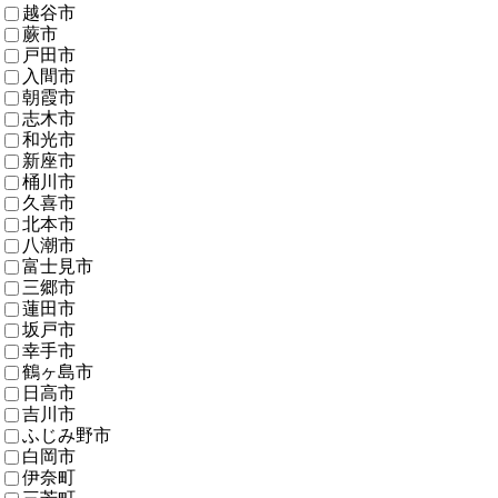
越谷市
蕨市
戸田市
入間市
朝霞市
志木市
和光市
新座市
桶川市
久喜市
北本市
八潮市
富士見市
三郷市
蓮田市
坂戸市
幸手市
鶴ヶ島市
日高市
吉川市
ふじみ野市
白岡市
伊奈町