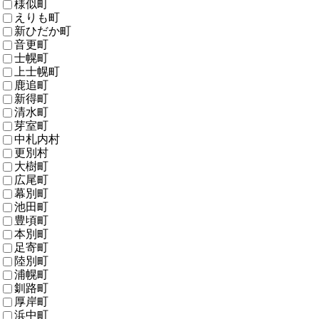
様似町
えりも町
新ひだか町
音更町
士幌町
上士幌町
鹿追町
新得町
清水町
芽室町
中札内村
更別村
大樹町
広尾町
幕別町
池田町
豊頃町
本別町
足寄町
陸別町
浦幌町
釧路町
厚岸町
浜中町