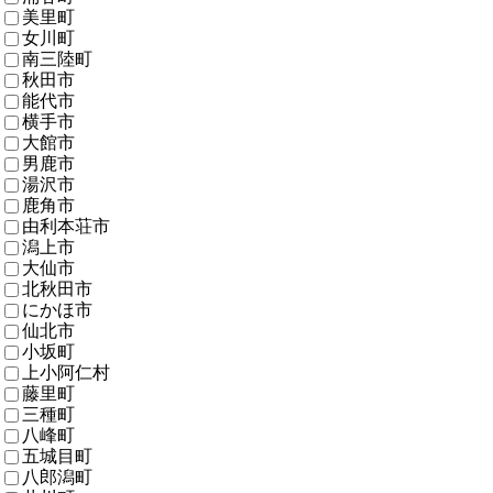
美里町
女川町
南三陸町
秋田市
能代市
横手市
大館市
男鹿市
湯沢市
鹿角市
由利本荘市
潟上市
大仙市
北秋田市
にかほ市
仙北市
小坂町
上小阿仁村
藤里町
三種町
八峰町
五城目町
八郎潟町