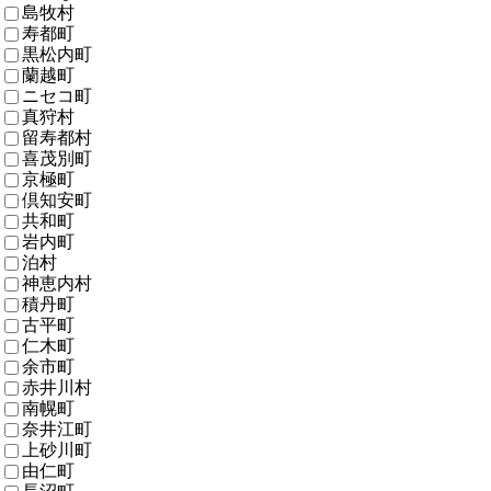
島牧村
寿都町
黒松内町
蘭越町
ニセコ町
真狩村
留寿都村
喜茂別町
京極町
倶知安町
共和町
岩内町
泊村
神恵内村
積丹町
古平町
仁木町
余市町
赤井川村
南幌町
奈井江町
上砂川町
由仁町