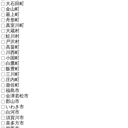
大石田町
金山町
最上町
舟形町
真室川町
大蔵村
鮭川村
戸沢村
高畠町
川西町
小国町
白鷹町
飯豊町
三川町
庄内町
遊佐町
福島市
会津若松市
郡山市
いわき市
白河市
須賀川市
喜多方市