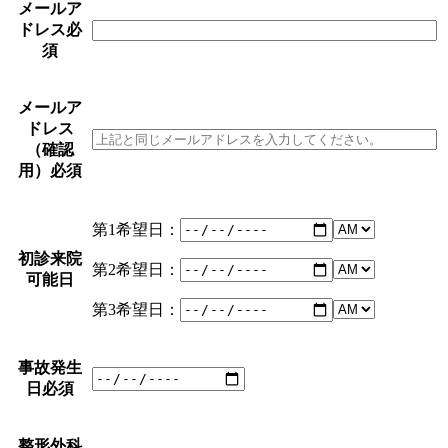
メールア
ドレス
必
須
メールア
ドレス
（確認
用）
必須
第1希望日：
初診来院
第2希望日：
可能日
第3希望日：
事故発生
日
必須
整形外科