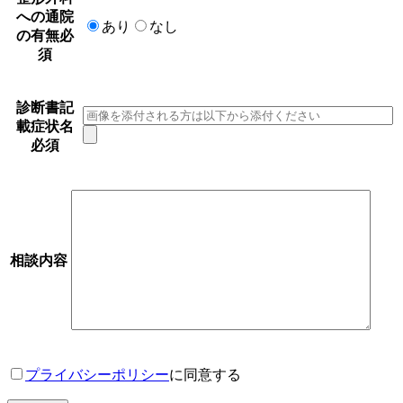
への通院
あり
なし
の有無
必
須
診断書記
載症状名
必須
相談内容
プライバシーポリシー
に同意する