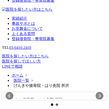
登録接骨院・整骨院募集
実績紹介
事故サポとは
お見舞金について
よくある質問
登録接骨院・整骨院募集
TEL
03-6410-2410
医院を探したい方はこちら
医院を探してほしい方
LINEで相談
ホーム
>
医院一覧
>
げんきや接骨院・はり灸院 所沢