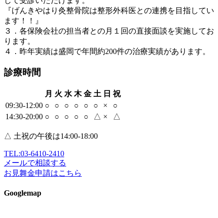
して受診いただけます。
『げんきやはり灸整骨院は整形外科医との連携を目指してい
ます！！』
３．各保険会社の担当者との月１回の直接面談を実施してお
ります。
４．昨年実績は盛岡で年間約200件の治療実績があります。
診療時間
月
火
水
木
金
土
日
祝
09:30-12:00
○
○
○
○
○
○
×
○
14:30-20:00
○
○
○
○
○
△
×
△
△ 土祝の午後は14:00-18:00
TEL:
03-6410-2410
メールで相談する
お見舞金申請はこちら
Googlemap