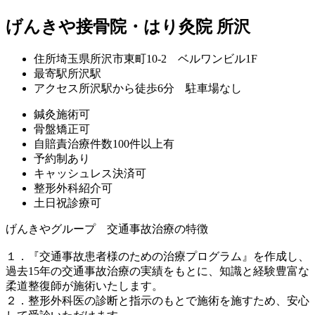
げんきや接骨院・はり灸院 所沢
住所
埼玉県所沢市東町10-2 ベルワンビル1F
最寄駅
所沢駅
アクセス
所沢駅から徒歩6分 駐車場なし
鍼灸施術可
骨盤矯正可
自賠責治療件数100件以上有
予約制あり
キャッシュレス決済可
整形外科紹介可
土日祝診療可
げんきやグループ 交通事故治療の特徴
１．『交通事故患者様のための治療プログラム』を作成し、
過去15年の交通事故治療の実績をもとに、知識と経験豊富な
柔道整復師が施術いたします。
２．整形外科医の診断と指示のもとで施術を施すため、安心