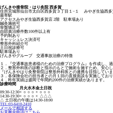
げんきや接骨院・はり灸院 西多賀
住所
宮城県仙台市太白区西多賀３丁目１−１ みやぎ生協西多賀
最寄駅
アクセス
みやぎ生協西多賀店 2階 駐車場あり
鍼灸施術可
骨盤矯正可
自賠責治療件数100件以上有
予約制あり
キャッシュレス決済可
整形外科紹介可
土日祝診療可
駐車場あり
げんきやグループ 交通事故治療の特徴
１．『交通事故患者様のための治療プログラム』を作成し、過
２．整形外科医の診断と指示のもとで施術を施すため、安心し
『げんきやはり灸整骨院は整形外科医との連携を目指していま
３．各保険会社の担当者との月１回の直接面談を実施しており
４．昨年実績は盛岡で年間約200件の治療実績があります。
診療時間
月
火
水
木
金
土
日
祝
09:30-12:30
×
○
○
○
×
○
○
○
14:30-19:30
×
○
○
○
×
△
△
△
△ 土日祝の午後は14:30-18:00
TEL:
03-6410-2410
メールで相談する
お見舞金申請はこちら