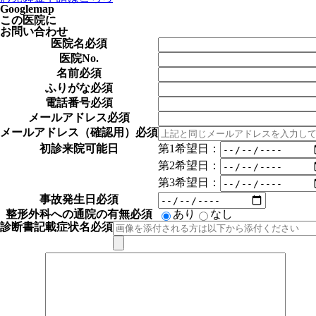
Googlemap
この医院に
お問い合わせ
医院名
必須
医院No.
名前
必須
ふりがな
必須
電話番号
必須
メールアドレス
必須
メールアドレス（確認用）
必須
第1希望日：
初診来院可能日
第2希望日：
第3希望日：
事故発生日
必須
整形外科への通院の有無
必須
あり
なし
診断書記載症状名
必須