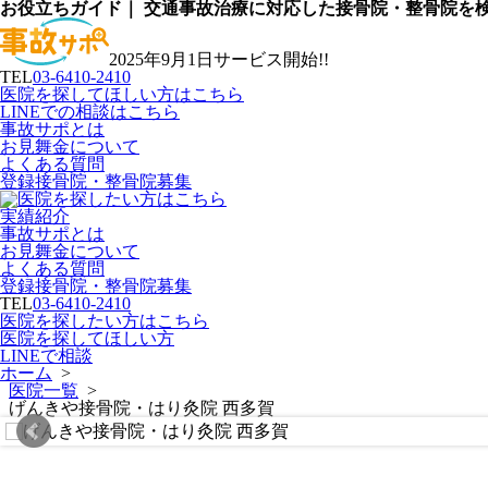
お役立ちガイド｜ 交通事故治療に対応した接骨院・整骨院を
2025年9月1日サービス開始!!
TEL
03-6410-2410
医院を探してほしい方はこちら
LINEでの相談はこちら
事故サポとは
お見舞金について
よくある質問
登録接骨院・整骨院募集
実績紹介
事故サポとは
お見舞金について
よくある質問
登録接骨院・整骨院募集
TEL
03-6410-2410
医院を探したい方はこちら
医院を探してほしい方
LINEで相談
ホーム
>
医院一覧
>
げんきや接骨院・はり灸院 西多賀