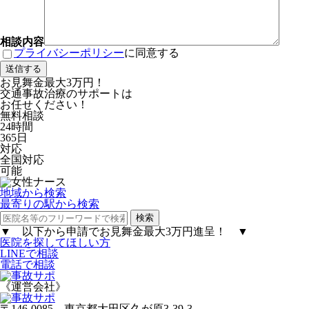
相談内容
プライバシーポリシー
に同意する
お見舞金最大3万円！
交通事故治療のサポートは
お任せください！
無料
相談
24時間
365日
対応
全国対応
可能
地域から検索
最寄りの駅から検索
▼
以下から申請で
お見舞金最大3万円進呈！
▼
医院を探してほしい方
LINEで相談
電話で相談
《運営会社》
〒146-0085 東京都大田区久が原3-39-3