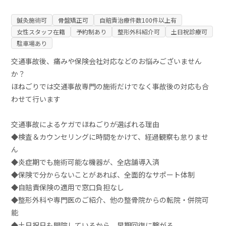
鍼灸施術可
骨盤矯正可
自賠責治療件数100件以上有
女性スタッフ在籍
予約制あり
整形外科紹介可
土日祝診療可
駐車場あり
交通事故後、痛みや保険会社対応などのお悩みございません
か？
ほねごりでは交通事故専門の施術だけでなく事故後の対応も合
わせて行います
交通事故によるケガでほねごりが選ばれる理由
◆検査＆カウンセリングに時間をかけて、経過観察も怠りませ
ん
◆炎症期でも施術可能な機器が、全店舗導入済
◆保険で分からないことがあれば、全面的なサポート体制
◆自賠責保険の適用で窓口負担なし
◆整形外科や専門医のご紹介、他の整骨院からの転院・併院可
能
◆土日祝日も開院しているから、早期回復に繋がる