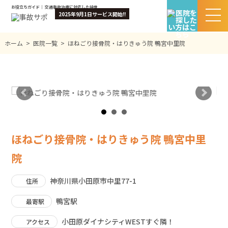
お役立ちガイド｜ 交通事故治療に対応した接骨院・整骨院を検索｜無料相談＆お見舞金あり
2025年9月1日サービス開始!!
ホーム
>
医院一覧
>
ほねごり接骨院・はりきゅう院 鴨宮中里院
ほねごり接骨院・はりきゅう院 鴨宮中里
院
神奈川県小田原市中里77-1
住所
鴨宮駅
最寄駅
小田原ダイナシティWESTすぐ隣！
アクセス