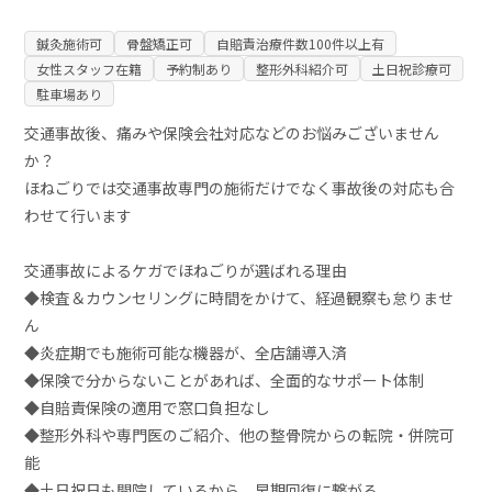
鍼灸施術可
骨盤矯正可
自賠責治療件数100件以上有
女性スタッフ在籍
予約制あり
整形外科紹介可
土日祝診療可
駐車場あり
交通事故後、痛みや保険会社対応などのお悩みございません
か？
ほねごりでは交通事故専門の施術だけでなく事故後の対応も合
わせて行います
交通事故によるケガでほねごりが選ばれる理由
◆検査＆カウンセリングに時間をかけて、経過観察も怠りませ
ん
◆炎症期でも施術可能な機器が、全店舗導入済
◆保険で分からないことがあれば、全面的なサポート体制
◆自賠責保険の適用で窓口負担なし
◆整形外科や専門医のご紹介、他の整骨院からの転院・併院可
能
◆土日祝日も開院しているから、早期回復に繋がる