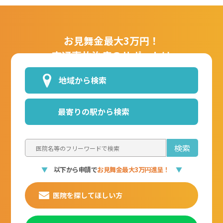
お見舞金最大3万円！
交通事故治療のサポートは
お任せください！
地域から検索
24時間
全国対応
最寄りの駅から検索
無料
相談
365日
可能
対応
▼
以下から申請で
お見舞金最大3万円進呈！
▼
医院を探してほしい方