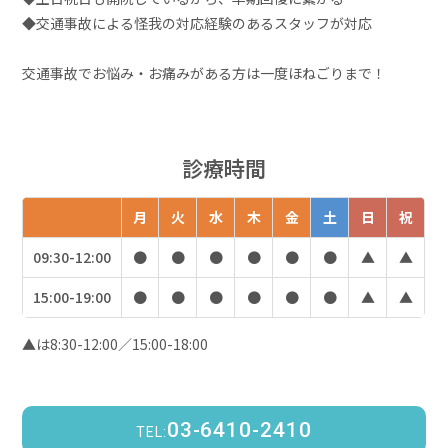
◆交通事故による怪我の対応経験のあるスタッフが対応
交通事故でお悩み・お痛みがある方は一度ほねごりまで！
診療時間
月
火
水
木
金
土
日
祝
09:30-12:00
●
●
●
●
●
●
▲
▲
15:00-19:00
●
●
●
●
●
●
▲
▲
▲は8:30-12:00／15:00-18:00
03-6410-2410
TEL: