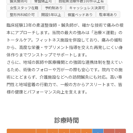
鍼灸施術可
骨盤矯正可
自賠責治療件数100件以上有
女性スタッフ在籍
予約制あり
キャッシュレス決済可
整形外科紹介可
開設5年以上
個室ベッドあり
駐車場あり
臨床経験13年の柔道整復師・鍼灸師が、確かな技術で痛みの根
本にアプローチします。当院の最大の強みは「治療×運動」の
トータルケア。フィットネス施設を併設しており、痛みの緩和
から、高度な栄養・サプリメント指導を交えた再発しにくい身
体作りまでワンストップでサポートします。
さらに、地域の医師や医療機関との強固な連携体制を整えてい
るため、術後のフォローや万が一の際も安心です。院内での施
術にとどまらず、介護施設などへの訪問鍼灸にも対応。高い専
門性と地域密着の行動力で、一般の方からアスリートまで、皆
様の健康とパフォーマンス向上を支えます。
診療時間