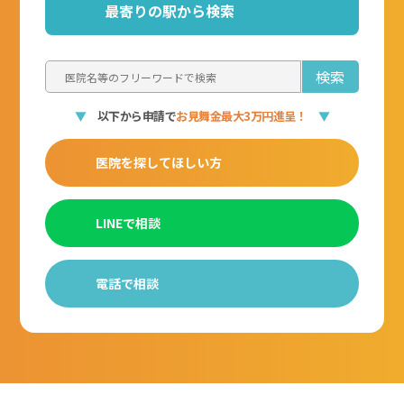
全国対応
最寄りの駅から検索
無料
相談
365日
可能
対応
▼
以下から申請で
お見舞金最大3万円進呈！
▼
医院を探してほしい方
LINEで相談
電話で相談