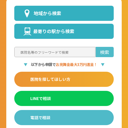
お任せください！
地域から検索
24時間
全国対応
最寄りの駅から検索
無料
相談
365日
可能
対応
▼
以下から申請で
お見舞金最大3万円進呈！
▼
医院を探してほしい方
LINEで相談
電話で相談