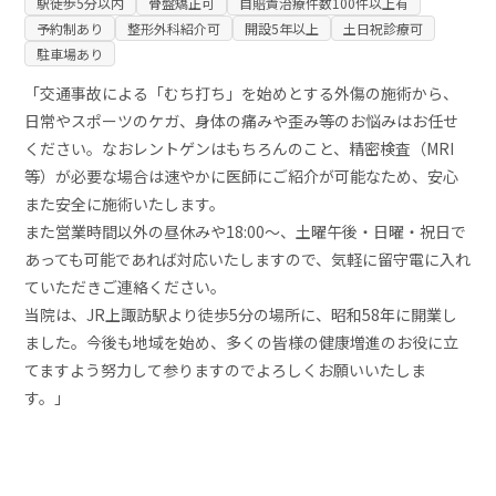
駅徒歩5分以内
骨盤矯正可
自賠責治療件数100件以上有
予約制あり
整形外科紹介可
開設5年以上
土日祝診療可
駐車場あり
「交通事故による「むち打ち」を始めとする外傷の施術から、
日常やスポーツのケガ、身体の痛みや歪み等のお悩みはお任せ
ください。なおレントゲンはもちろんのこと、精密検査（MRI
等）が必要な場合は速やかに医師にご紹介が可能なため、安心
また安全に施術いたします。
また営業時間以外の昼休みや18:00～、土曜午後・日曜・祝日で
あっても可能であれば対応いたしますので、気軽に留守電に入れ
ていただきご連絡ください。
当院は、JR上諏訪駅より徒歩5分の場所に、昭和58年に開業し
ました。今後も地域を始め、多くの皆様の健康増進のお役に立
てますよう努力して参りますのでよろしくお願いいたしま
す。」