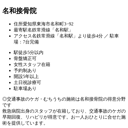
名和接骨院
住所
愛知県東海市名和町3−92
最寄駅
名鉄常滑線「名和駅」
アクセス
名鉄常滑線「名和駅」より徒歩4分 ／ 駐車
場：7台完備
駅徒歩5分以内
骨盤矯正可
女性スタッフ在籍
予約制あり
開設5年以上
土日祝診療可
駐車場あり
◎交通事故のケガ・むちうちの施術は名和接骨院の得意分野
です
救急病院出身のスタッフが在籍しており、交通事故のケガの
早期回復、リハビリが得意です。お一人おひとりに合せた施
術を提供しています。