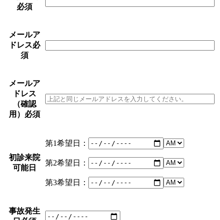
必須
メールア
ドレス
必
須
メールア
ドレス
（確認
用）
必須
第1希望日：
初診来院
第2希望日：
可能日
第3希望日：
事故発生