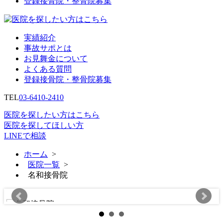
登録接骨院・整骨院募集
実績紹介
事故サポとは
お見舞金について
よくある質問
登録接骨院・整骨院募集
TEL
03-6410-2410
医院を探したい方はこちら
医院を探してほしい方
LINEで相談
ホーム
>
医院一覧
>
名和接骨院