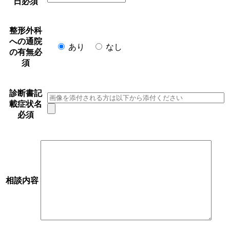
日
必須
整形外科
への通院
あり
なし
の有無
必
須
診断書記
載症状名
必須
相談内容