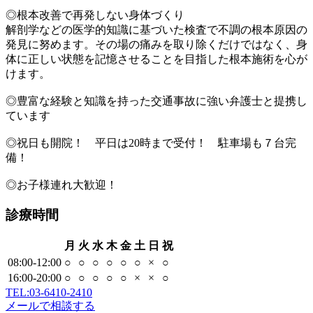
◎根本改善で再発しない身体づくり
解剖学などの医学的知識に基づいた検査で不調の根本原因の
発見に努めます。その場の痛みを取り除くだけではなく、身
体に正しい状態を記憶させることを目指した根本施術を心が
けます。
◎豊富な経験と知識を持った交通事故に強い弁護士と提携し
ています
◎祝日も開院！ 平日は20時まで受付！ 駐車場も７台完
備！
◎お子様連れ大歓迎！
診療時間
月
火
水
木
金
土
日
祝
08:00-12:00
○
○
○
○
○
○
×
○
16:00-20:00
○
○
○
○
○
×
×
○
TEL:
03-6410-2410
メールで相談する