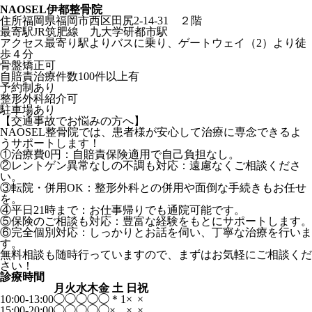
NAOSEL伊都整骨院
住所
福岡県福岡市西区田尻2-14-31 ２階
最寄駅
JR筑肥線 九大学研都市駅
アクセス
最寄り駅よりバスに乗り、ゲートウェイ（2）より徒
歩４分
骨盤矯正可
自賠責治療件数100件以上有
予約制あり
整形外科紹介可
駐車場あり
【交通事故でお悩みの方へ】
NAOSEL整骨院では、患者様が安心して治療に専念できるよ
うサポートします！
①治療費0円：自賠責保険適用で自己負担なし。
②レントゲン異常なしの不調も対応：遠慮なくご相談くださ
い。
③転院・併用OK：整形外科との併用や面倒な手続きもお任せ
を。
④平日21時まで：お仕事帰りでも通院可能です。
⑤保険のご相談も対応：豊富な経験をもとにサポートします。
⑥完全個別対応：しっかりとお話を伺い、丁寧な治療を行いま
す。
無料相談も随時行っていますので、まずはお気軽にご相談くだ
さい！
診療時間
月
火
水
木
金
土
日
祝
10:00-13:00
◯
◯
◯
◯
◯
＊1
×
×
15:00-20:00
◯
◯
◯
◯
◯
×
×
×