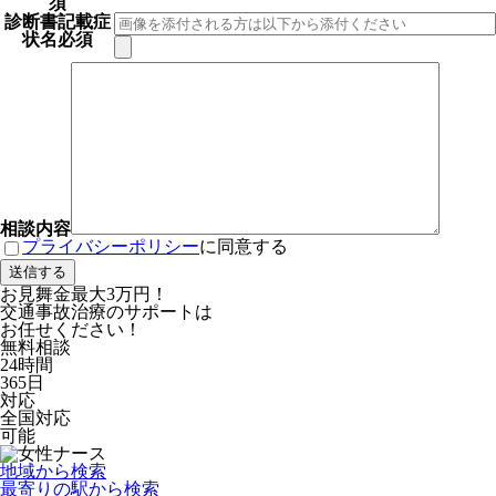
須
診断書記載症
状名
必須
相談内容
プライバシーポリシー
に同意する
お見舞金最大3万円！
交通事故治療のサポートは
お任せください！
無料
相談
24時間
365日
対応
全国対応
可能
地域から検索
最寄りの駅から検索