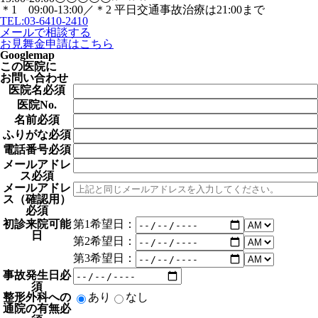
＊1 09:00-13:00／＊2 平日交通事故治療は21:00まで
TEL:
03-6410-2410
メールで相談する
お見舞金申請はこちら
Googlemap
この医院に
お問い合わせ
医院名
必須
医院No.
名前
必須
ふりがな
必須
電話番号
必須
メールアドレ
ス
必須
メールアドレ
ス（確認用）
必須
第1希望日：
初診来院可能
日
第2希望日：
第3希望日：
事故発生日
必
須
整形外科への
あり
なし
通院の有無
必