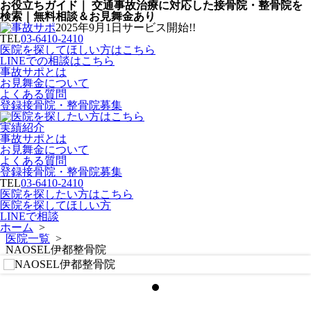
お役立ちガイド｜ 交通事故治療に対応した接骨院・整骨院を
検索｜無料相談＆お見舞金あり
2025年9月1日サービス開始!!
TEL
03-6410-2410
医院を探してほしい方はこちら
LINEでの相談はこちら
事故サポとは
お見舞金について
よくある質問
登録接骨院・整骨院募集
実績紹介
事故サポとは
お見舞金について
よくある質問
登録接骨院・整骨院募集
TEL
03-6410-2410
医院を探したい方はこちら
医院を探してほしい方
LINEで相談
ホーム
>
医院一覧
>
NAOSEL伊都整骨院