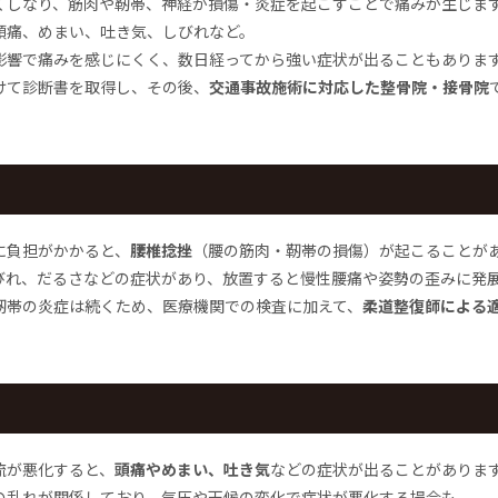
くしなり、筋肉や靭帯、神経が損傷・炎症を起こすことで痛みが生じま
頭痛、めまい、吐き気、しびれなど。
影響で痛みを感じにくく、数日経ってから強い症状が出ることもありま
けて診断書を取得し、その後、
交通事故施術に対応した整骨院・接骨院
に負担がかかると、
腰椎捻挫
（腰の筋肉・靭帯の損傷）が起こることが
びれ、だるさなどの症状があり、放置すると慢性腰痛や姿勢の歪みに発
靭帯の炎症は続くため、医療機関での検査に加えて、
柔道整復師による
流が悪化すると、
頭痛やめまい、吐き気
などの症状が出ることがありま
の乱れが関係しており、気圧や天候の変化で症状が悪化する場合も。