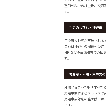
整形外科での検査後、
交通
す。
手足のしびれ・神経痛
首や腰の神経が圧迫される
これは神経への損傷や炎症
MRIなどの画像検査で原
す。
倦怠感・不眠・集中力の
外傷が治まっても「体がだ
交通事故によるストレスや
交通事故対応の整骨院では
です。