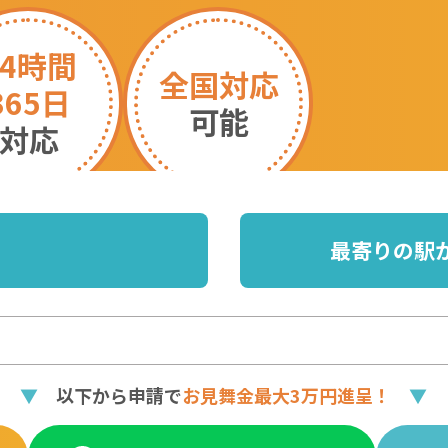
24時間
全国対応
365日
可能
対応
最寄りの駅
▼
以下から申請で
お見舞金最大3万円進呈！
▼