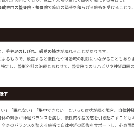
事故専門の整骨院・接骨院
で筋肉の緊張を和らげる施術を受けることで
と、
手や足のしびれ、感覚の鈍さ
が現れることがあります。
によるもので、放置すると慢性化や可動域の制限につながることもあり
因を特定し、整形外科の治療とあわせて、整骨院でのリハビリや神経周囲
低下
るい」「眠れない」「集中できない」といった症状が続く場合、
自律神
身体の緊張が神経バランスを崩し、慢性的な疲労感を引き起こすことも
、全身のバランスを整える施術で自律神経の回復をサポートし、心身両