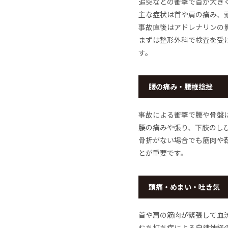
追突などの衝撃で首が大き
主な症状は首や肩の痛み、
事故直後はアドレナリンの
まずは整形外科で検査を受
す。
腰の痛み・腰椎捻挫
事故による衝撃で腰や骨盤
腰の痛みや張り、下肢のし
骨折がない場合でも筋肉や
とが重要です。
頭痛・めまい・吐き気
首や肩の筋肉が緊張して血
むち打ち症による自律神経